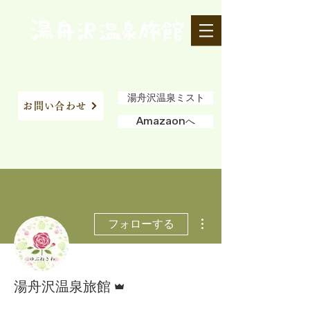
湯舟沢温泉ミスト
お問い合わせ
Amazaonへ
その他
フォローする
管理者
湯舟沢温泉旅館