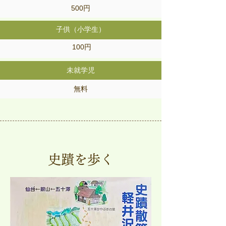
500円
子供（小学生）
100円
未就学児
無料
史蹟を歩く