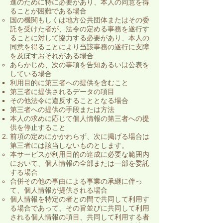
進のために特に必要があり、本人の同意を得
ることが困難である場合
国の機関もしくは地方公共団体またはその委
託を受けた者が、法令の定める事務を遂行す
ることに対して協力する必要があり、本人の
同意を得ることにより当該事務の遂行に支障
を及ぼすおそれがある場合
あらかじめ、次の事項を告知あるいは公表を
している場合
利用目的に第三者への提供を含むこと
第三者に提供されるデータの項目
その他法令に違反することとなる場合
第三者への提供の手段または方法
本人の求めに応じて個人情報の第三者への提
供を停止すること
​前項の定めにかかわらず、次に掲げる場合は
第三者には該当しないものとします。
本サービスが利用目的の達成に必要な範囲内
において、個人情報の全部または一部を委託
する場合
合併その他の事由による事業の承継に伴っ
て、個人情報が提供される場合
個人情報を特定の者との間で共同して利用す
る場合であって、その旨並びに共同して利用
される個人情報の項目、共同して利用する者