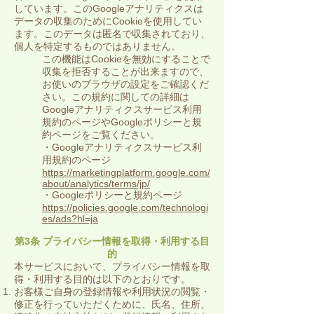
しています。このGoogleアナリティクスは
データの収集のためにCookieを使用してい
ます。このデータは匿名で収集されており、
個人を特定するものではありません。
この機能はCookieを無効にすることで
収集を拒否することが出来ますので、
お使いのブラウザの設定をご確認くだ
さい。この規約に関しての詳細は
Googleアナリティクスサービス利用
規約のページやGoogleポリシーと規
約ページをご覧ください。
・Googleアナリティクスサービス利
用規約のページ
https://marketingplatform.google.com/
about/analytics/terms/jp/
・Googleポリシーと規約ページ
https://policies.google.com/technologi
es/ads?hl=ja
第3条 プライバシー情報を取得・利用する目
的
本サービスにおいて、プライバシー情報を取
得・利用する目的は以下のとおりです。
お客様ご自身の登録情報や利用状況の閲覧・
修正を行っていただくために、氏名、住所、