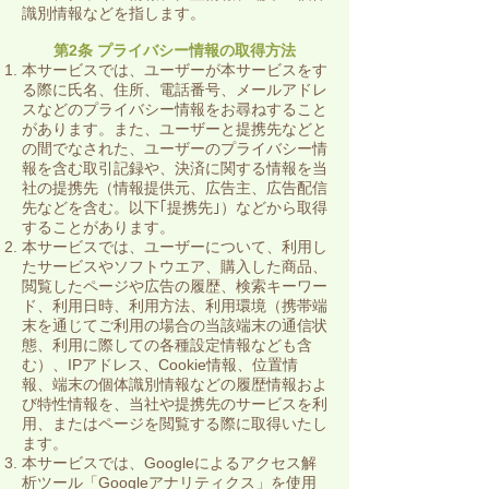
識別情報などを指します。
第2条 プライバシー情報の取得方法
本サービスでは、ユーザーが本サービスをす
る際に氏名、住所、電話番号、メールアドレ
スなどのプライバシー情報をお尋ねすること
があります。また、ユーザーと提携先などと
の間でなされた、ユーザーのプライバシー情
報を含む取引記録や、決済に関する情報を当
社の提携先（情報提供元、広告主、広告配信
先などを含む。以下｢提携先｣）などから取得
することがあります。
本サービスでは、ユーザーについて、利用し
たサービスやソフトウエア、購入した商品、
閲覧したページや広告の履歴、検索キーワー
ド、利用日時、利用方法、利用環境（携帯端
末を通じてご利用の場合の当該端末の通信状
態、利用に際しての各種設定情報なども含
む）、IPアドレス、Cookie情報、位置情
報、端末の個体識別情報などの履歴情報およ
び特性情報を、当社や提携先のサービスを利
用、またはページを閲覧する際に取得いたし
ます。
本サービスでは、Googleによるアクセス解
析ツール「Googleアナリティクス」を使用