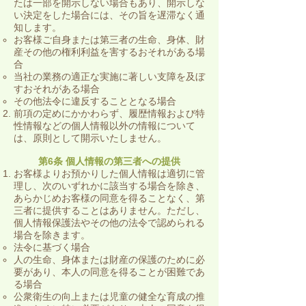
たは一部を開示しない場合もあり、開示しな
い決定をした場合には、その旨を遅滞なく通
知します。
お客様ご自身または第三者の生命、身体、財
産その他の権利利益を害するおそれがある場
合
当社の業務の適正な実施に著しい支障を及ぼ
すおそれがある場合
その他法令に違反することとなる場合
前項の定めにかかわらず、履歴情報および特
性情報などの個人情報以外の情報について
は、原則として開示いたしません。
第6条 個人情報の第三者への提供
お客様よりお預かりした個人情報は適切に管
理し、次のいずれかに該当する場合を除き、
あらかじめお客様の同意を得ることなく、第
三者に提供することはありません。ただし、
個人情報保護法やその他の法令で認められる
場合を除きます。
法令に基づく場合
人の生命、身体または財産の保護のために必
要があり、本人の同意を得ることが困難であ
る場合
公衆衛生の向上または児童の健全な育成の推